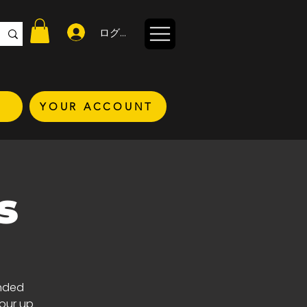
ログイン
YOUR ACCOUNT
s
inded
your up