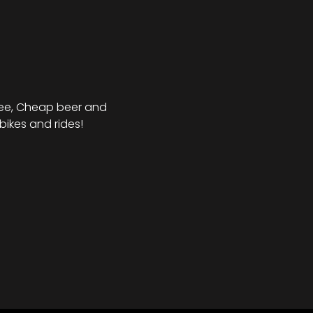
fee, Cheap beer and 
bikes and rides!