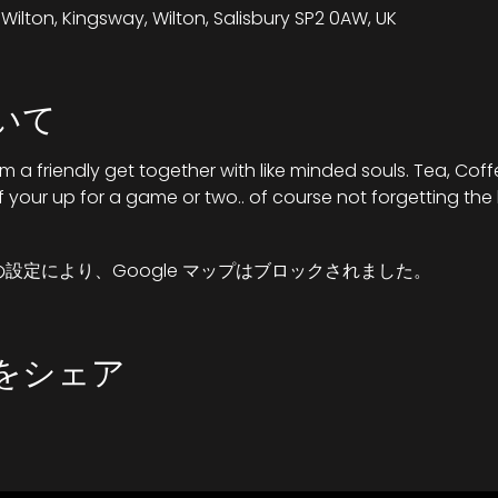
ilton, Kingsway, Wilton, Salisbury SP2 0AW, UK
いて
 a friendly get together with like minded souls. Tea, Cof
 if your up for a game or two.. of course not forgetting the 
 の設定により、Google マップはブロックされました。
をシェア