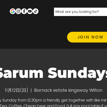
JOIN NOW
Sarum Sunday
11月12日(日)
  |  
Barnack estate kingsway Wilton
y Sunday from 12.30pm a friendly get together with like m
 Tea, Coffee, Cheap beer and Food. Full size pool table if 