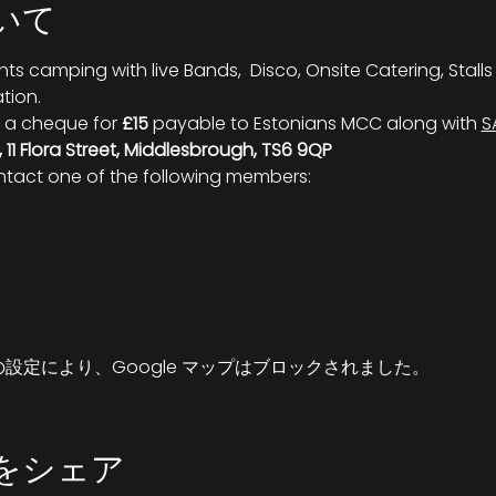
いて
ights camping with live Bands,  Disco, Onsite Catering, Stalls 
tion.
 a cheque for 
£15
 payable to Estonians MCC along with 
S
11 Flora Street, Middlesbrough, TS6 9QP
ntact one of the following members:
 の設定により、Google マップはブロックされました。
をシェア