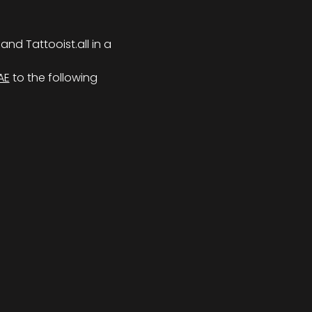
and Tattooist.all in a 
AE
 to the following 