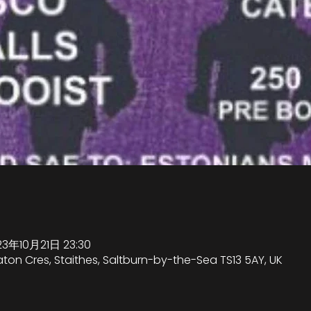
23年10月21日 23:30
eaton Cres, Staithes, Saltburn-by-the-Sea TS13 5AY, UK