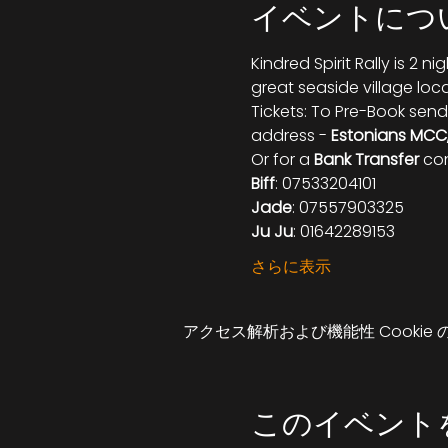
イベントにつ
Kindred Spirit Rally is 2 n
great seaside village loca
Tickets: To Pre-Book send
address - 
Estonians MCC, 
Or for a 
Bank Transfer
 co
Biff
: 07533204101
Jade
: 07557903325
Ju Ju
: 01642289153
さらに表示
アクセス解析および機能性 Cookie
このイベント